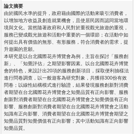
論文摘要
由於國民水準的提升，政府藉由國際的活動來吸引消費者，
以增加地方收益及創造就業機會，且使居民因而認同當地環
境與文化。當然隨著政府和人民對於重視觀光旅遊的重視，
服務已變成觀光旅遊和活動中重要的一個環節；在活動中如
何提出具有價值的無形、有形服務，符合消費者的需求，提
升遊園的意願。
本研究是以台北國際花卉博覽會為例，主旨在探討「服務創
新」、「知覺評估」之期望影響因素。以台北國際花卉博覽
會的特色，來設計出20項的服務創新項目，採取便利抽樣法
進行問卷調查，以一般遊客為研究對象，共獲得300份有效
問卷；以線性結構模式進行驗證，結果發現服務創新對消費
者期望在台北國際花卉博覽會之知覺品質有正向影響、服務
創新對消費者期望在台北國際花卉博覽會之知覺價值有正向
影響、服務創新對消費者期望在台北國際花卉博覽會之活動
知識有正向影響、消費者期望在台北國際花卉博覽會期望之
知覺品質對知覺價值有正向影響；其中活動知識有正向影響
知覺品質。