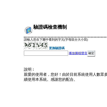
驗證碼檢查機制
請輸入您在下圖中看到的字元(字母區分大小寫)
更換驗證碼
播放圖檔聲音
說明︰
親愛的使用者，您好！由於目前系統使用人數眾
續使用本系統。感謝您的配合。