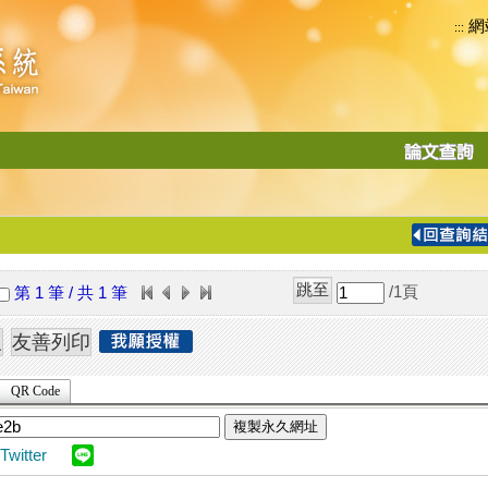
網
:::
功
能
切
換
導
覽
/1
頁
第 1 筆 / 共 1 筆
列
QR Code
複製永久網址
Twitter