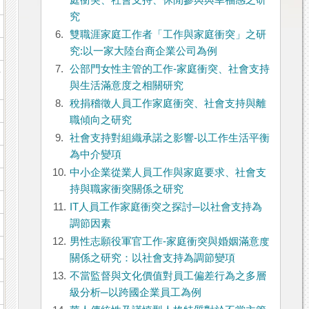
庭衝突、社會支持、休閒參與與幸福感之研
究
6.
雙職涯家庭工作者「工作與家庭衝突」之研
究:以一家大陸台商企業公司為例
7.
公部門女性主管的工作-家庭衝突、社會支持
-
與生活滿意度之相關研究
8.
稅捐稽徵人員工作家庭衝突、社會支持與離
職傾向之研究
9.
社會支持對組織承諾之影響-以工作生活平衡
為中介變項
10.
中小企業從業人員工作與家庭要求、社會支
持與職家衝突關係之研究
11.
IT人員工作家庭衝突之探討─以社會支持為
調節因素
12.
男性志願役軍官工作-家庭衝突與婚姻滿意度
關係之研究：以社會支持為調節變項
13.
不當監督與文化價值對員工偏差行為之多層
級分析─以跨國企業員工為例