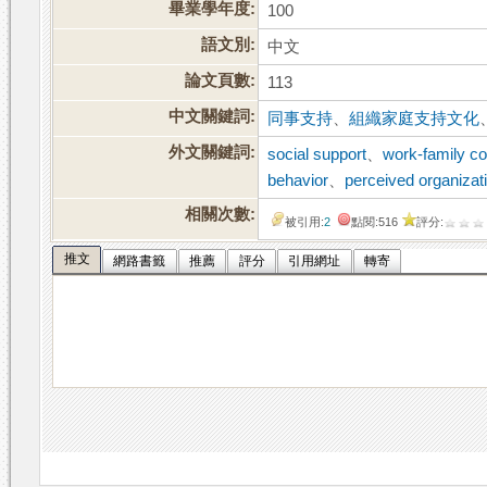
畢業學年度:
100
語文別:
中文
論文頁數:
113
中文關鍵詞:
同事支持
、
組織家庭支持文化
外文關鍵詞:
social support
、
work-family con
behavior
、
perceived organizat
相關次數:
被引用:
2
點閱:516
評分:
推文
網路書籤
推薦
評分
引用網址
轉寄