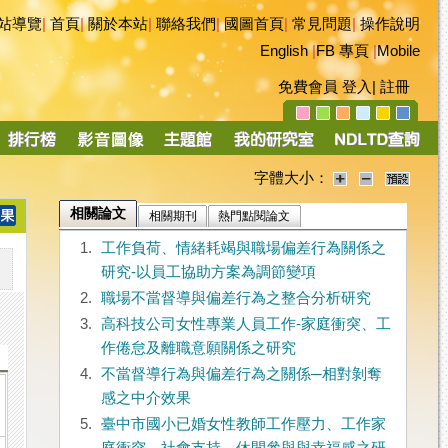
站導覽
|
首頁
|
關於本站
|
聯絡我們
|
國圖首頁
|
常見問題
|
操作說明
English
|
FB 專頁
|
Mobile
免費會員
登入
|
註冊
字體大小：
相關論文
相關期刊
熱門點閱論文
1.
工作負荷、情緒耗竭與職場偏差行為關係之
研究-以員工協助方案為調節變項
2.
職場不當督導與偏差行為之整合分析研究
3.
高科技公司女性專業人員工作-家庭衝突、工
作倦怠及離職意願關係之研究
4.
不當督導行為與偏差行為之關係─相對剝奪
感之中介效果
5.
臺中市國小已婚女性教師工作壓力、工作家