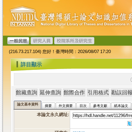
跳
臺
到
灣
主
博
要
碩
內
士
容
論
文
(216.73.217.104) 您好！臺灣時間：2026/08/07 17:20
加
值
:::
詳目顯示
系
統
論文基本資料
摘要
外文摘要
目次
參考文獻
紙本論文
本論文永久網址
: