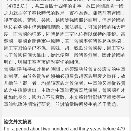
（479B.C.），共二百四十四年的史事，故曰晉國靠著一國
之力就主宰了春秋時代的政局，實不為過。雖然前有齊國，
後有秦國、楚國、吳國、越國等強國繼起而興，但是晉國的
地位在各國中仍舊動輒觀瞻，無法撼動，可知晉國的強大程
度。而晉國的強盛，同時是周王室地位得以保持的關鍵。當
楚國、秦國企圖進軍中原時，若非晉國率領諸侯起兵阻攔，
周王室恐怕早已不保。當韓、趙、魏瓜分晉國後，周王室失
去了晉國這個大靠山，從此便與一般諸侯無異。因此晉國的
興亡，與周王室有著絕對密切的關係。
晉國能夠強盛如此長的時間，必須歸功於晉文公設立的中軍
帥制度。由於各貴族的領袖必須肩負起家族興衰之重任，故
凡擔任「卿」者，均是該家族之佼佼者。中軍帥又是從各貴
族之中擇優選出，主政之中軍帥素質既然優異，晉國國祚才
能如此長久，國力亦不見衰敗。本文將針對郤缺至韓厥等中
軍帥執政時期進行研究，並討論當時所發生的若干問題。
論文外文摘要
For a period about two hundred and thirty years before 479