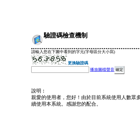
驗證碼檢查機制
請輸入您在下圖中看到的字元(字母區分大小寫)
更換驗證碼
播放圖檔聲音
說明︰
親愛的使用者，您好！由於目前系統使用人數眾
續使用本系統。感謝您的配合。