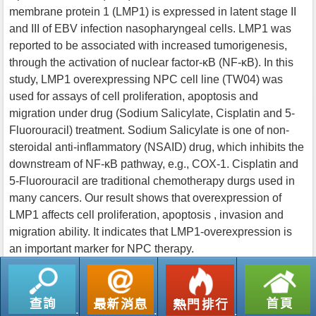
membrane protein 1 (LMP1) is expressed in latent stage II
and III of EBV infection nasopharyngeal cells. LMP1 was
reported to be associated with increased tumorigenesis,
through the activation of nuclear factor-κB (NF-κB). In this
study, LMP1 overexpressing NPC cell line (TW04) was
used for assays of cell proliferation, apoptosis and
migration under drug (Sodium Salicylate, Cisplatin and 5-
Fluorouracil) treatment. Sodium Salicylate is one of non-
steroidal anti-inflammatory (NSAID) drug, which inhibits the
downstream of NF-κB pathway, e.g., COX-1. Cisplatin and
5-Fluorouracil are traditional chemotherapy durgs used in
many cancers. Our result shows that overexpression of
LMP1 affects cell proliferation, apoptosis , invasion and
migration ability. It indicates that LMP1-overexpression is
an important marker for NPC therapy.
返回列表