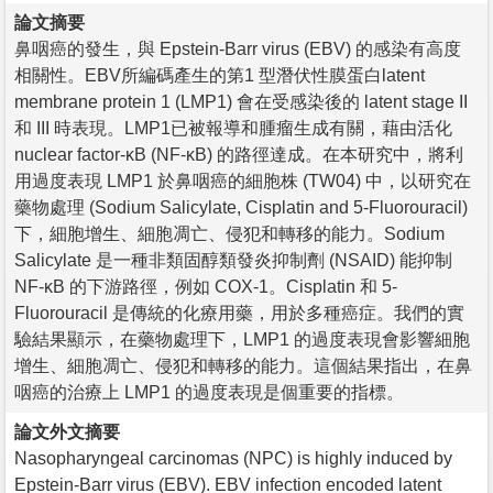
論文摘要
鼻咽癌的發生，與 Epstein-Barr virus (EBV) 的感染有高度
相關性。EBV所編碼產生的第1 型潛伏性膜蛋白latent
membrane protein 1 (LMP1) 會在受感染後的 latent stage II
和 III 時表現。LMP1已被報導和腫瘤生成有關，藉由活化
nuclear factor-κB (NF-κB) 的路徑達成。在本研究中，將利
用過度表現 LMP1 於鼻咽癌的細胞株 (TW04) 中，以研究在
藥物處理 (Sodium Salicylate, Cisplatin and 5-Fluorouracil)
下，細胞增生、細胞凋亡、侵犯和轉移的能力。Sodium
Salicylate 是一種非類固醇類發炎抑制劑 (NSAID) 能抑制
NF-κB 的下游路徑，例如 COX-1。Cisplatin 和 5-
Fluorouracil 是傳統的化療用藥，用於多種癌症。我們的實
驗結果顯示，在藥物處理下，LMP1 的過度表現會影響細胞
增生、細胞凋亡、侵犯和轉移的能力。這個結果指出，在鼻
咽癌的治療上 LMP1 的過度表現是個重要的指標。
論文外文摘要
Nasopharyngeal carcinomas (NPC) is highly induced by
Epstein-Barr virus (EBV). EBV infection encoded latent