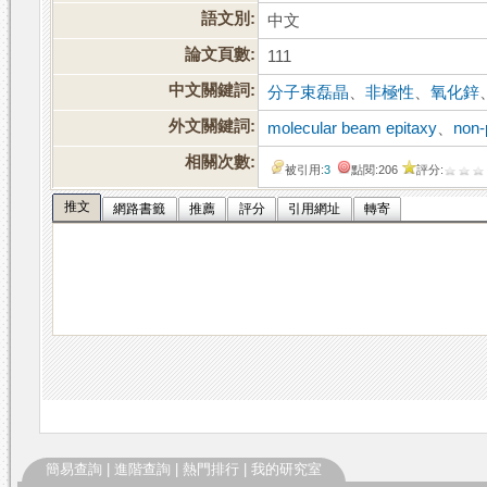
語文別:
中文
論文頁數:
111
中文關鍵詞:
分子束磊晶
、
非極性
、
氧化鋅
外文關鍵詞:
molecular beam epitaxy
、
non-
相關次數:
被引用:
3
點閱:206
評分:
推文
網路書籤
推薦
評分
引用網址
轉寄
簡易查詢
|
進階查詢
|
熱門排行
|
我的研究室