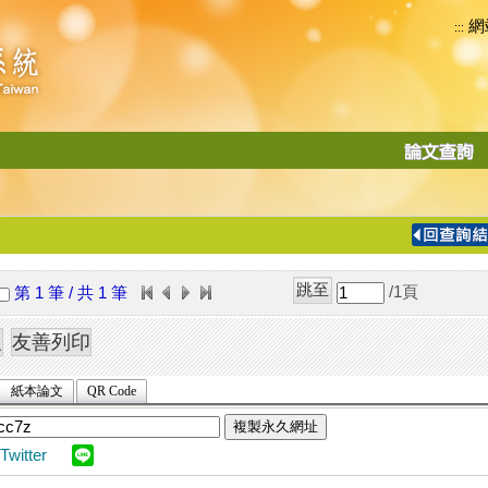
網
:::
功
能
切
換
導
覽
/1
頁
第 1 筆 / 共 1 筆
列
紙本論文
QR Code
複製永久網址
Twitter