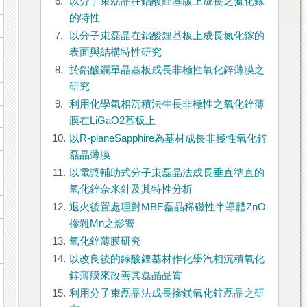
6.
以分子束磊晶在鋁酸鋰基版上成長之氮化鎵
的特性
7.
以分子束磊晶在鋁酸鋰基板上成長氮化鎵的
表面與結構特性研究
8.
於鋁酸鑭單晶基板成長非極性氧化鋅薄膜之
研究
9.
利用化學氣相沉積法生長非極性之氧化鋅薄
膜在LiGaO2基板上
10.
以R-planeSapphire為基材成長非極性氧化鋅
磊晶薄膜
11.
以電漿輔助式分子束磊晶法成長垂直準直的
氧化鋅奈米針及其特性分析
12.
退火後置處理對MBE磊晶稀磁性半導體ZnO
摻雜Mn之影響
13.
氧化鋅薄膜研究
14.
以改良後的鎵酸鋰基材作化學汽相沉積氧化
鋅薄膜來改善其磊晶品質
15.
利用分子束磊晶法成長摻鎂氧化鋅磊晶之研