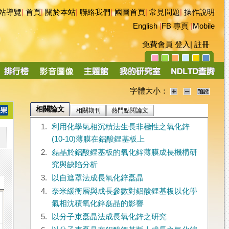
站導覽
|
首頁
|
關於本站
|
聯絡我們
|
國圖首頁
|
常見問題
|
操作說明
English
|
FB 專頁
|
Mobile
免費會員
登入
|
註冊
字體大小：
相關論文
相關期刊
熱門點閱論文
1.
利用化學氣相沉積法生長非極性之氧化鋅
(10-10)薄膜在鋁酸鋰基板上
2.
磊晶於鋁酸鋰基板的氧化鋅薄膜成長機構研
究與缺陷分析
3.
以自遮罩法成長氧化鋅磊晶
4.
奈米緩衝層與成長參數對鋁酸鋰基板以化學
氣相沈積氧化鋅磊晶的影響
5.
以分子束磊晶法成長氧化鋅之研究