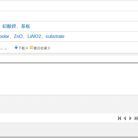
、
鋁酸鋰
、
基板
polar
、
ZnO
、
LiAlO2
、
substrate
下載:4
書目收藏:0