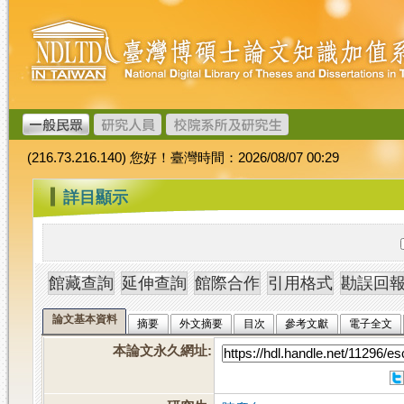
跳
臺
到
灣
主
博
要
碩
內
士
容
論
文
(216.73.216.140) 您好！臺灣時間：2026/08/07 00:29
加
值
:::
詳目顯示
系
統
論文基本資料
摘要
外文摘要
目次
參考文獻
電子全文
本論文永久網址
: