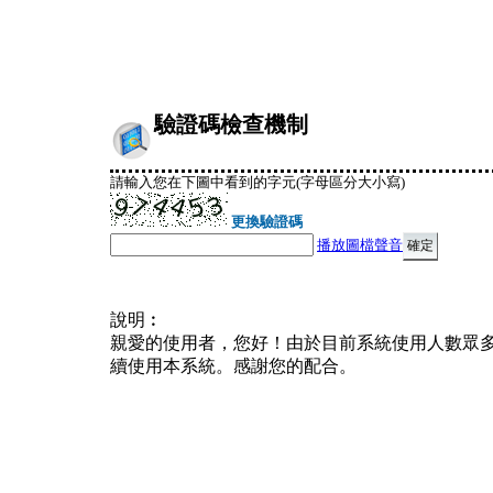
驗證碼檢查機制
請輸入您在下圖中看到的字元(字母區分大小寫)
更換驗證碼
播放圖檔聲音
說明︰
親愛的使用者，您好！由於目前系統使用人數眾
續使用本系統。感謝您的配合。