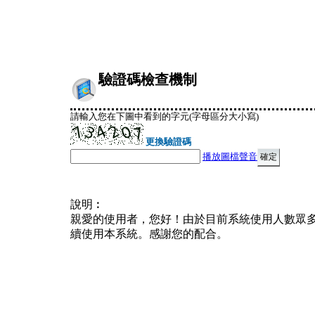
驗證碼檢查機制
請輸入您在下圖中看到的字元(字母區分大小寫)
更換驗證碼
播放圖檔聲音
說明︰
親愛的使用者，您好！由於目前系統使用人數眾
續使用本系統。感謝您的配合。