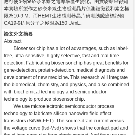
應可使p-type矽奈米線之電導率產生變化。由實驗結果得知
本實驗所製作之矽奈米線生物感測晶片偵測鏈黴親和素之極
限為10-9 M。而HEMT生物感測器晶片偵測胰臟癌標記物
CA19-9抗原分子之極限為150 U/mL。
論文外文摘要
Abstract
Biosensor chip has a lot of advantages, such as label-
free, ultra-sensitive, highly selective, fast and real-time
detection. Fabricating biosensor chip has great benefits for
gene-detection, protein-detection, medical diagnosis and
development of new medicine. This research will integrate
the biomedical, chemistry, and physics, and also combined
with biochemical technology and semiconductor
technology to produce biosensor chip.
We use microelectronic semiconductor process
technology to fabricate silicon nanowire field effect
transistors (SiNW-FET). The source-drain current versus
the voltage curve (Isd-Vsd) shows that the contact pad and