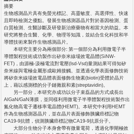
摘要
生物感測晶片具有免螢光標記、高靈敏度、高選擇性、快速
且即時檢測之優點。發展生物感測器晶片對於基因檢測、蛋
白質檢測、生醫診斷及研發新治療藥物有相當大的助益。本
研究將整合生醫、化學、物理等知識，並結合生化科技和半
導體技術來製作生物感測晶片。
本研究主要分為兩個部分: 第一個部分為利用微電子半
導體製程技術成功製作出矽奈米線場效電晶體(SiNW-
FET)，由源極-汲極電流對電壓(Isd-Vsd)量測結果可得知矽
奈米線與電極金屬形成歐姆接觸。並透過化學表面修飾技術
將矽奈米線場效電晶體表面修飾生物素(biotin)受體於晶片
上，藉以感測標的分子鏈黴親和素(streptavidin)。
另一部分，本研究亦成功以分子束磊晶的方式成長出
AlGaN/GaN薄膜，並同樣利用微電子半導體製程技術製作出
氮化物高電子遷移率電晶體(HEMT)。本研究中利用HEMT
作為生物感測器晶片，並在晶片表面修飾胰臟癌標記物
CA19-9抗體，偵測胰臟癌標記物CA19-9抗原分子。
大部分生物分子本身會帶有微量電荷，透過化學閘極效