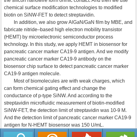
the silicon nanowire form ohmic contact. And then we use
chemical surface modification technologies to modified
biotin on SiNW-FET to detect streptavidin.
In addition, we also grow AlGaN/GaN film by MBE, and
fabricate nitride–based high electron mobility transistor
(HEMT) by microelectronic semiconductor process
technology. In this study, we apply HEMT in biosensor for
pancreatic cancer marker CA19-9 antigen. And we modify
pancreatic cancer marker CA19-9 antibody on the
biosensor chip surface to detect pancreatic cancer marker
CA19-9 antigen molecule.
Most of biomolecules are with weak charges, which
can form chemical gating effect and change the
conductance of p-type SiNW. And according to the
streptavidin microfluidic measurement of biotin-modified
SiNW-FET, the detection limit of streptavidin was 10-9 M.
And the detection limit of pancreatic cancer marker CA19-9
antigen for N-HEMT biosensor was 150 U/mL.