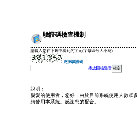
驗證碼檢查機制
請輸入您在下圖中看到的字元(字母區分大小寫)
更換驗證碼
播放圖檔聲音
說明︰
親愛的使用者，您好！由於目前系統使用人數眾
續使用本系統。感謝您的配合。