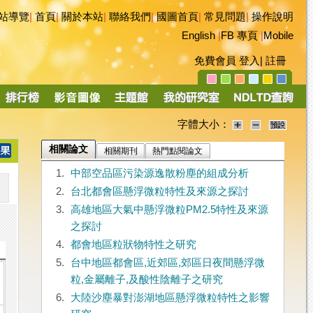
站導覽
|
首頁
|
關於本站
|
聯絡我們
|
國圖首頁
|
常見問題
|
操作說明
English
|
FB 專頁
|
Mobile
免費會員
登入
|
註冊
字體大小：
相關論文
相關期刊
熱門點閱論文
1.
中部空品區污染源逸散粉塵的組成分析
2.
台北都會區懸浮微粒特性及來源之探討
3.
高雄地區大氣中懸浮微粒PM2.5特性及來源
之探討
4.
都會地區粒狀物特性之研究
5.
台中地區都會區,近郊區,郊區日夜間懸浮微
粒,金屬離子,及酸性陰離子之研究
6.
大陸沙塵暴對澎湖地區懸浮微粒特性之影響