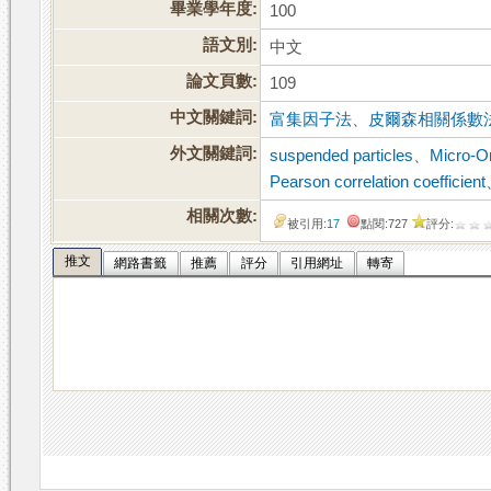
畢業學年度:
100
語文別:
中文
論文頁數:
109
中文關鍵詞:
富集因子法
、
皮爾森相關係數
外文關鍵詞:
suspended particles
、
Micro-O
Pearson correlation coefficient
相關次數:
被引用:
17
點閱:727
評分:
推文
網路書籤
推薦
評分
引用網址
轉寄