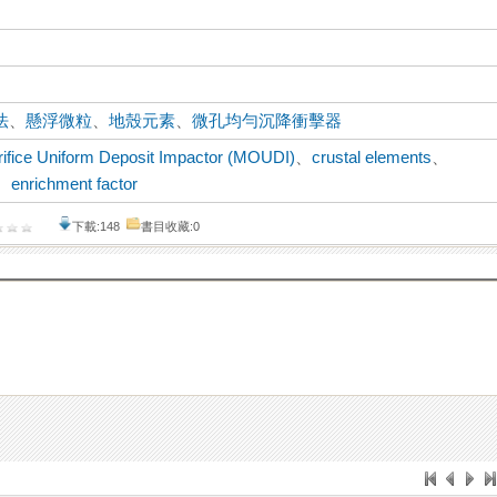
法
、
懸浮微粒
、
地殼元素
、
微孔均勻沉降衝擊器
rifice Uniform Deposit Impactor (MOUDI)
、
crustal elements
、
、
enrichment factor
下載:148
書目收藏:0