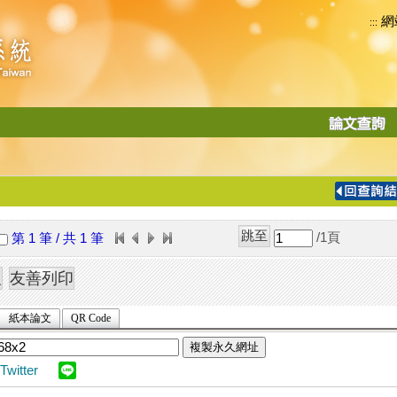
網
:::
功
能
切
換
導
覽
/1
頁
第 1 筆 / 共 1 筆
列
紙本論文
QR Code
複製永久網址
Twitter