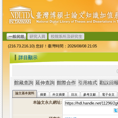
跳
臺
到
灣
主
博
要
碩
內
士
容
論
文
(216.73.216.10) 您好！臺灣時間：2026/08/08 21:05
加
值
:::
詳目顯示
系
統
論文基本資料
摘要
外文摘要
目次
參考文獻
電子全文
本論文永久網址
: