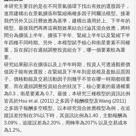
本研究主要目的是在不同景氣循環下找出有效的選股因子，
進而建構出在景氣擴張和緊縮兩種多因子阿爾法模型。接著
我們另外又以日曆效應為基準，建構出適用於上、下半年的
模型。最後我們再將這兩類效果結合討論其混合效應，將時
間分為擴張上半年、擴張下半年、緊縮上半年以及緊縮下半
年四種不同時期。另外，本模型賦予核心和衛星要素不同權
重，旨在探討在週頻調整投資組合下，哪一個要素較為重
要。
研究結果顯示在擴張以及上半年時期，投資人可透過觀察價
值因子能有效選股；在緊縮及下半年則是規模及盈餘品質因
子。價格動能及交易活動因子則幾乎不管在哪一時期都很重
要。而在週頻調整投資組合的狀況下，核心要素的最適權重
為0.3，衛星要素為 0.7。最後，本研究三種模型的資訊比例
皆高於Hsu et al. (2011) 之多因子報酬模型及Wang (2011)
之多因子報酬多空模型。以本研究混合效應模型為例，在追
蹤誤差控制在3%以下時，其資訊比例為1.40，主動報酬為
3.09%，追蹤誤差為2.20%，周轉率為207% 以及交易成本
為1.2%。