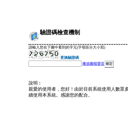
驗證碼檢查機制
請輸入您在下圖中看到的字元(字母區分大小寫)
更換驗證碼
播放圖檔聲音
說明︰
親愛的使用者，您好！由於目前系統使用人數眾
續使用本系統。感謝您的配合。