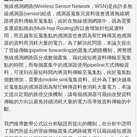
無線感測網路(Wireless Sensor Network，WSN)是由許多無
線感測器(sensor)組成，感測器蒐集完資料後會透過無線網
路將資料傳輸至蒐集點，由於在無線感測網路中，因為需要
多重節點路由(Multi-hop Routing)所以會增加封包延遲時
間，而且越靠近蒐集點的感測器也會因為幫忙轉傳其他感測
器的資料而消耗大量的電力。為了解決此問題，本論文提出
了管線傳輸(pipeline forwarding)的叢集式網路機制，將整體
無線感測網路區分成數個叢集，藉此縮短將資料傳輸至蒐集
點的時間，而每個叢集中的感測器使用pipeline方式傳輸資
料，可達到在最短時間內將資料傳輸至蒐集點，由於蒐集點
個數增加，需要由mobile sink蒐集資料。此外為了解決越靠
近蒐集點的感測器因為幫忙轉傳資料會消耗大量電力，本論
文提出定期的路徑交換機制，讓每個感測器可藉由改變資料
傳輸的方向以避免持續消耗大量的電力而導致資料傳輸的中
斷。
我們推導數學公式以分析驗證所提出的機制，在分析中證明
了我們所提出的管線傳輸叢集式網路確實可以藉由縮短感測