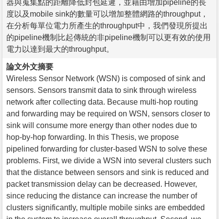
器與蒐集點的距離降低封包延遲，並藉由增加pipeline的長
度以及mobile sink的數量可以增加整體網路的throughput，
在分析每單位電力所產生的throughput中，我們發現所提出
的pipeline機制比起傳統的非pipeline機制可以更有效的使用
電力以達到最大的throughput。
論文外文摘要
Wireless Sensor Network (WSN) is composed of sink and
sensors. Sensors transmit data to sink through wireless
network after collecting data. Because multi-hop routing
and forwarding may be required on WSN, sensors closer to
sink will consume more energy than other nodes due to
hop-by-hop forwarding. In this Thesis, we propose
pipelined forwarding for cluster-based WSN to solve these
problems. First, we divide a WSN into several clusters such
that the distance between sensors and sink is reduced and
packet transmission delay can be decreased. However,
since reducing the distance can increase the number of
clusters significantly, multiple mobile sinks are embedded