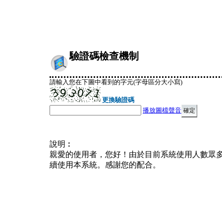
驗證碼檢查機制
請輸入您在下圖中看到的字元(字母區分大小寫)
更換驗證碼
播放圖檔聲音
說明︰
親愛的使用者，您好！由於目前系統使用人數眾
續使用本系統。感謝您的配合。