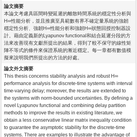
論文摘要
本論文考慮具區間時變延遲的離散時間系統的穩定性分析與
H∞性能分析，並且推廣至具範數有界不確定量系統的強韌
穩定性分析、強韌H∞性能分析和強韌H∞狀態回授控制器設
計。藉由定義新的Lyapunov functional和結合延遲分段的方
法來改善現有文獻所提出的結果，得到了較不保守的線性矩
陣不等式的條件來保證系統的漸近穩定。每一章都有數值模
擬來說明我們所提出的方法的好處。
論文外文摘要
This thesis concerns stability analysis and robust H∞
performance analysis for discrete-time systems with interval
time-varying delay; moreover, the results are extended to
the systems with norm-bounded uncertainties. By defining a
novel Lyapunov functional and combining delay partition
methods to improve the results in existing literature, we
obtain a less conservative linear matrix inequality condition
to guarantee the asymptotic stability for the discrete-time
systems. There are examples to illustrate the advantage of