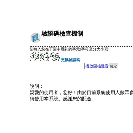
驗證碼檢查機制
請輸入您在下圖中看到的字元(字母區分大小寫)
更換驗證碼
播放圖檔聲音
說明︰
親愛的使用者，您好！由於目前系統使用人數眾
續使用本系統。感謝您的配合。