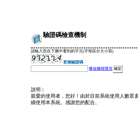
驗證碼檢查機制
請輸入您在下圖中看到的字元(字母區分大小寫)
更換驗證碼
播放圖檔聲音
說明︰
親愛的使用者，您好！由於目前系統使用人數眾
續使用本系統。感謝您的配合。