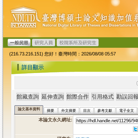
跳
臺
到
灣
主
博
要
碩
內
士
容
論
文
(216.73.216.151) 您好！臺灣時間：2026/08/08 05:57
加
值
:::
詳目顯示
系
統
論文基本資料
摘要
外文摘要
目次
參考文獻
電子全文
本論文永久網址
: