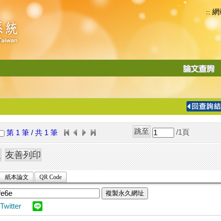
網
:::
功
能
切
換
導
覽
/1
頁
第 1 筆 / 共 1 筆
列
紙本論文
QR Code
複製永久網址
Twitter