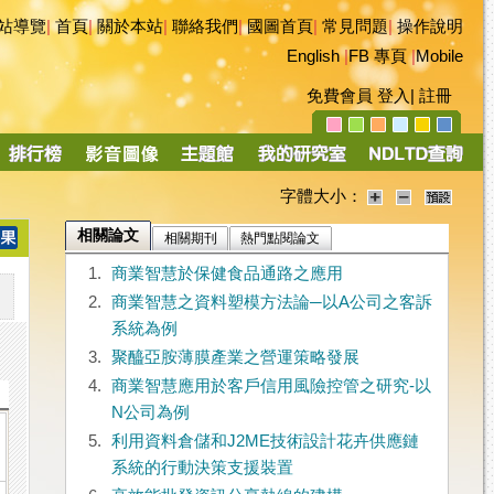
站導覽
|
首頁
|
關於本站
|
聯絡我們
|
國圖首頁
|
常見問題
|
操作說明
English
|
FB 專頁
|
Mobile
免費會員
登入
|
註冊
字體大小：
相關論文
相關期刊
熱門點閱論文
1.
商業智慧於保健食品通路之應用
2.
商業智慧之資料塑模方法論─以A公司之客訴
系統為例
3.
聚醯亞胺薄膜產業之營運策略發展
4.
商業智慧應用於客戶信用風險控管之研究-以
N公司為例
5.
利用資料倉儲和J2ME技術設計花卉供應鏈
系統的行動決策支援裝置