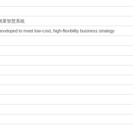
商業智慧系統
veloped to meet low-cost, high-flexibility business strategy