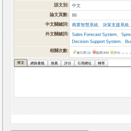
語文別:
中文
論文頁數:
88
中文關鍵詞:
商業智慧系統
、
決策支援系統
外文關鍵詞:
Sales Forecast System
、
Spre
Decision Support System
、
Bu
相關次數:
被引用:
10
點閱:844
評分:
推文
網路書籤
推薦
評分
引用網址
轉寄