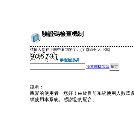
驗證碼檢查機制
請輸入您在下圖中看到的字元(字母區分大小寫)
更換驗證碼
播放圖檔聲音
說明︰
親愛的使用者，您好！由於目前系統使用人數眾
續使用本系統。感謝您的配合。