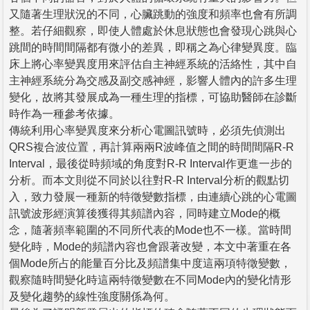
又隨著生理狀況的不同，心臟跳動的強度和頻率也會有所調
整。若仔細觀察，即使人體處於休息狀態也會發現心跳與心
跳間的時間間隔都有微小的差異，即稱之為心律變異度。臨
床上將心率變異度用來評估自主神經系統的活絡性，其中自
主神經系統分為交感及副交感神經，影響人體內的許多生理
變化，故將其發展成為一種生理的指標，可協助醫師在診斷
時作為一種參考依據。
傳統利用心率變異度來分析心電圖訊號時，必須先偵測出
QRS複合波位置，再計算兩兩R波峰值之間的時間間隔R-R
Interval，最後從時頻域的角度對R-R Interval作更進一步的
分析。而本文則從不同於以往對R-R Interval分析的觀點切
入，致力發展一種新的特徵變數指標，由連續心跳的心電圖
訊號波形經演算後獲得其頻譜內容，同時建立Mode的概
念，隨著頻率範圍的不同所代表的Mode也不一樣。當時間
變化時，Mode的頻譜內容也會跟著改變，本文中著重在各
個Mode所占的能量百分比及頻譜集中度這兩項特徵變數，
觀察隨時間變化時這兩特徵變數在不同Mode內的變化情形
及變化趨勢的線性強度關係為何。