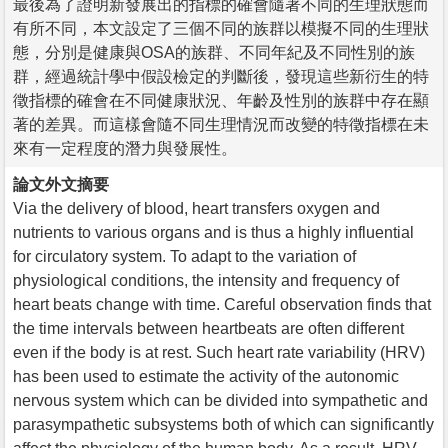
最後為了證明新發展出的指標的確會隨著不同的生理狀態而
有所不同，本文設定了三個不同的族群以模擬不同的生理狀
態，分別是健康與OSA的族群、不同年紀及不同性別的族
群，經過統計學中假設檢定的判斷後，發現這些新衍生的特
徵指標的確會在不同健康狀況、年齡及性別的族群中存在顯
著的差異。而這樣會隨不同生理情況而改變的特徵指標在未
來有一定程度的潛力與發展性。
論文外文摘要
Via the delivery of blood, heart transfers oxygen and
nutrients to various organs and is thus a highly influential
for circulatory system. To adapt to the variation of
physiological conditions, the intensity and frequency of
heart beats change with time. Careful observation finds that
the time intervals between heartbeats are often different
even if the body is at rest. Such heart rate variability (HRV)
has been used to estimate the activity of the autonomic
nervous system which can be divided into sympathetic and
parasympathetic subsystems both of which can significantly