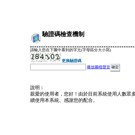
驗證碼檢查機制
請輸入您在下圖中看到的字元(字母區分大小寫)
更換驗證碼
播放圖檔聲音
說明︰
親愛的使用者，您好！由於目前系統使用人數眾
續使用本系統。感謝您的配合。