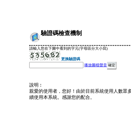
驗證碼檢查機制
請輸入您在下圖中看到的字元(字母區分大小寫)
更換驗證碼
播放圖檔聲音
說明︰
親愛的使用者，您好！由於目前系統使用人數眾
續使用本系統。感謝您的配合。