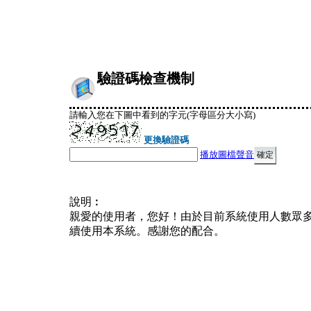
驗證碼檢查機制
請輸入您在下圖中看到的字元(字母區分大小寫)
更換驗證碼
播放圖檔聲音
說明︰
親愛的使用者，您好！由於目前系統使用人數眾
續使用本系統。感謝您的配合。