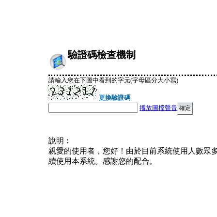
驗證碼檢查機制
請輸入您在下圖中看到的字元(字母區分大小寫)
更換驗證碼
播放圖檔聲音
說明︰
親愛的使用者，您好！由於目前系統使用人數眾
續使用本系統。感謝您的配合。