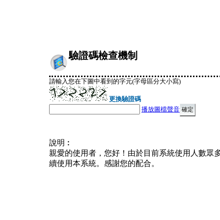
驗證碼檢查機制
請輸入您在下圖中看到的字元(字母區分大小寫)
更換驗證碼
播放圖檔聲音
說明︰
親愛的使用者，您好！由於目前系統使用人數眾
續使用本系統。感謝您的配合。