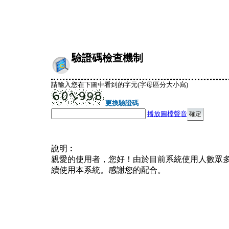
驗證碼檢查機制
請輸入您在下圖中看到的字元(字母區分大小寫)
更換驗證碼
播放圖檔聲音
說明︰
親愛的使用者，您好！由於目前系統使用人數眾
續使用本系統。感謝您的配合。