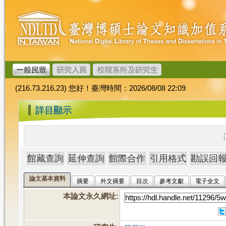
跳
臺
到
灣
主
博
要
碩
內
士
容
論
文
(216.73.216.23) 您好！臺灣時間：2026/08/08 22:09
加
值
:::
詳目顯示
系
統
論文基本資料
摘要
外文摘要
目次
參考文獻
電子全文
本論文永久網址
: