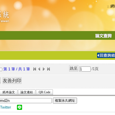
網
:::
功
能
切
換
導
覽
/1
頁
第 1 筆 / 共 1 筆
列
紙本論文
論文連結
QR Code
複製永久網址
Twitter