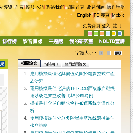
站導覽
|
首頁
|
關於本站
|
聯絡我們
|
國圖首頁
|
常見問題
|
操作說明
English
|
FB 專頁
|
Mobile
免費會員
登入
|
註冊
字體大小：
相關論文
相關期刊
熱門點閱論文
1.
應用模擬最佳化與價值流圖於精實拉式生產
之研究
2.
運用模擬最佳化評估TFT-LCD面板廠自動搬
運系統之效益改善–以A公司為例
3.
模擬最佳化於自動化物料搬運系統之運作分
析
4.
使用模擬最佳化於多階層生產系統選擇最佳
檢查策略