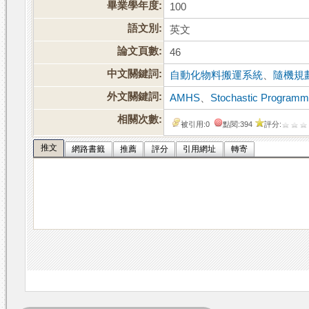
畢業學年度:
100
語文別:
英文
論文頁數:
46
中文關鍵詞:
自動化物料搬運系統
、
隨機規
外文關鍵詞:
AMHS
、
Stochastic Programm
相關次數:
被引用:0
點閱:394
評分:
推文
網路書籤
推薦
評分
引用網址
轉寄