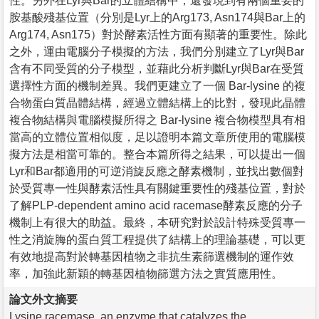
性。另外在Lyr與Bar的立體結構中，還發現到有兩個重要的
胺基酸殘基位置（分別是Lyr上的Arg173, Asn174與Bar上的
Arg174, Asn175）對於酵素活性方面有顯著的重要性。除此
之外，運由電腦分子模擬的方法，我們分別建立了Lyr與Bar
含有不同受質的分子模型，並藉此分析判斷Lyr與Bar在受質
選擇性方面的機制差異。我們更建立了一個 Bar-lysine 的複
合物蛋白質晶體結構，經過立體結構上的比對，發現此晶體
複合物結構與電腦模擬所得之 Bar-lysine 複合物模型具有相
當高的立體位置相似度，足以證明本篇文章所使用的電腦模
擬方法是相當可靠的。整合本篇所得之結果，可以提出一個
Lyr和Bar都適用的可逆消旋反應之酵素機制，並找出數個對
於受質專一性與酵素活性具有關鍵重要性的殘基位置，對於
了解PLP-dependent amino acid racemase酵素反應的分子
機制上有很大的助益。最終，本研究對於設計特殊受質專一
性之消旋脢的蛋白質工程提供了結構上的理論基礎，可以更
有效地提高對於轉基因植物之非抗生素篩選機制的運作效
率，加強此新穎的轉基因植物篩選方法之實質應用性。
論文外文摘要
Lysine racemase, an enzyme that catalyzes the