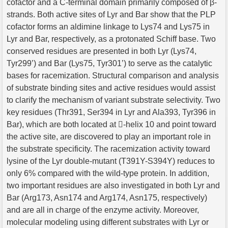
cofactor and a C-terminal domain primarily composed of β-
strands. Both active sites of Lyr and Bar show that the PLP
cofactor forms an aldimine linkage to Lys74 and Lys75 in
Lyr and Bar, respectively, as a protonated Schiff base. Two
conserved residues are presented in both Lyr (Lys74,
Tyr299’) and Bar (Lys75, Tyr301’) to serve as the catalytic
bases for racemization. Structural comparison and analysis
of substrate binding sites and active residues would assist
to clarify the mechanism of variant substrate selectivity. Two
key residues (Thr391, Ser394 in Lyr and Ala393, Tyr396 in
Bar), which are both located at -helix 10 and point toward
the active site, are discovered to play an important role in
the substrate specificity. The racemization activity toward
lysine of the Lyr double-mutant (T391Y-S394Y) reduces to
only 6% compared with the wild-type protein. In addition,
two important residues are also investigated in both Lyr and
Bar (Arg173, Asn174 and Arg174, Asn175, respectively)
and are all in charge of the enzyme activity. Moreover,
molecular modeling using different substrates with Lyr or