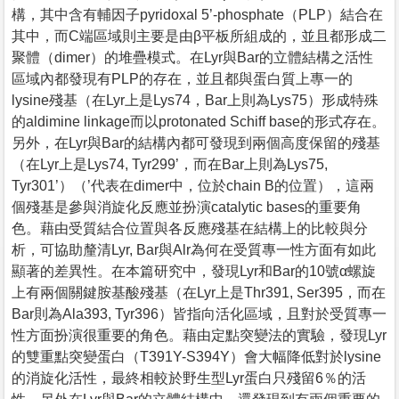
構，其中含有輔因子pyridoxal 5’-phosphate（PLP）結合在
其中，而C端區域則主要是由β平板所組成的，並且都形成二
聚體（dimer）的堆疊模式。在Lyr與Bar的立體結構之活性
區域內都發現有PLP的存在，並且都與蛋白質上專一的
lysine殘基（在Lyr上是Lys74，Bar上則為Lys75）形成特殊
的aldimine linkage而以protonated Schiff base的形式存在。
另外，在Lyr與Bar的結構內都可發現到兩個高度保留的殘基
（在Lyr上是Lys74, Tyr299’，而在Bar上則為Lys75,
Tyr301’）（’代表在dimer中，位於chain B的位置），這兩
個殘基是參與消旋化反應並扮演catalytic bases的重要角
色。藉由受質結合位置與各反應殘基在結構上的比較與分
析，可協助釐清Lyr, Bar與Alr為何在受質專一性方面有如此
顯著的差異性。在本篇研究中，發現Lyr和Bar的10號α螺旋
上有兩個關鍵胺基酸殘基（在Lyr上是Thr391, Ser395，而在
Bar則為Ala393, Tyr396）皆指向活化區域，且對於受質專一
性方面扮演很重要的角色。藉由定點突變法的實驗，發現Lyr
的雙重點突變蛋白（T391Y-S394Y）會大幅降低對於lysine
的消旋化活性，最終相較於野生型Lyr蛋白只殘留6％的活