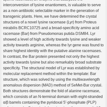
interconversion of lysine enantiomers, is valuable to serve
as a non-antibiotic selectable marker in the generation of
transgenic plants. Here, we have determined the crystal
structures of a novel lysine racemase (Lyr) from Proteus
mirabilis BCRC10725 and a broad-specificity amino acid
racemase (Bar) from Pseudomonas putida DSM84. Lyr
showed a level of high acitivity towards lysine and weaker
activity towards arginine, whereas the lyr gene was found to
share highest identity with the putative alanine racemases.
In contrast, the Bar protein presented not only the highest
activity towards lysine but also remarkably broad substrate
specificity. The structural model of Lyr was established by
molecular replacement method within the template: Bar
structure, which was solved by using the multiwavelength
anomalous dispersion (MAD) method of SeMet-Bar crystal.
Both structures demonstrate the fold of alanine racemase,
which consists of an N-terminal domain with eight-stranded
α/β barrels containing the pyridoxal 5’-phosphate (PLP)