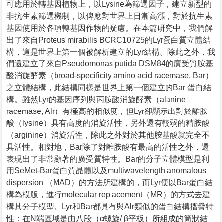
可應用於轉基因植物上，以Lysine為篩選因子，建立新型的
非抗生素篩選機制，以俾應對世界上日漸高漲，對於抗生素
基因使用於各項轉基因作物的疑慮。在本篇研究中，我們解
出了來自Proteus mirabilis BCRC10725的Lyr蛋白質立體結
構，這是世界上第一個被解析建立的Lyr結構。除此之外，我
們還建立了來自Pseudomonas putida DSM84的廣受質胺基
酸消旋酵素（broad-specificity amino acid racemase, Bar）
之立體結構，此結構同樣是世界上第一個建立的Bar 蛋白結
構。雖然Lyr的基因序列與丙胺酸消旋酵素（alanine
racemase, Alr）有極高的相似度，但Lyr卻顯示出對於離胺
酸（lysine）具有高度的消旋活性，另外還有較弱的精胺酸
（arginine）消旋活性，除此之外對於其他胺基酸就完全不
具活性。相對地，Bar除了對離胺酸有最高的活性之外，還
表現出了非常顯著的廣受質特性。Bar的分子立體模型是利
用SeMet-Bar蛋白質晶體以及multiwavelength anomalous
dispersion （MAD）的方法所建構的，而Lyr便以Bar蛋白結
構為模版，進行molecular replacement（MR）的方式去建
構其分子模型。Lyr和Bar都具有與Alr類似的蛋白結構摺疊特
性：在N端區域是由八段（α螺旋/ β平板）所組成的筒狀結