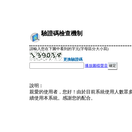
驗證碼檢查機制
請輸入您在下圖中看到的字元(字母區分大小寫)
更換驗證碼
播放圖檔聲音
說明︰
親愛的使用者，您好！由於目前系統使用人數眾
續使用本系統。感謝您的配合。