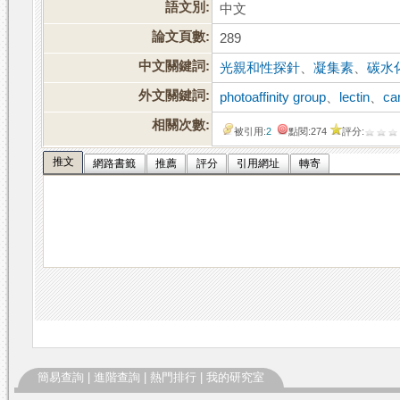
語文別:
中文
論文頁數:
289
中文關鍵詞:
光親和性探針
、
凝集素
、
碳水
外文關鍵詞:
photoaffinity group
、
lectin
、
ca
相關次數:
被引用:
2
點閱:274
評分:
推文
網路書籤
推薦
評分
引用網址
轉寄
簡易查詢
|
進階查詢
|
熱門排行
|
我的研究室