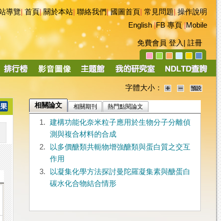
站導覽
|
首頁
|
關於本站
|
聯絡我們
|
國圖首頁
|
常見問題
|
操作說明
English
|
FB 專頁
|
Mobile
免費會員
登入
|
註冊
字體大小：
相關論文
相關期刊
熱門點閱論文
1.
建構功能化奈米粒子應用於生物分子分離偵
測與複合材料的合成
2.
以多價醣類共軛物增強醣類與蛋白質之交互
作用
3.
以凝集化學方法探討曼陀羅凝集素與醣蛋白
碳水化合物結合情形