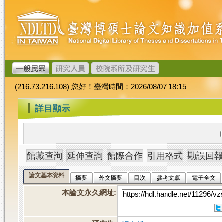
跳
臺
到
灣
主
博
要
碩
內
士
容
論
文
(216.73.216.108) 您好！臺灣時間：2026/08/07 18:15
加
值
:::
詳目顯示
系
統
論文基本資料
摘要
外文摘要
目次
參考文獻
電子全文
本論文永久網址
: