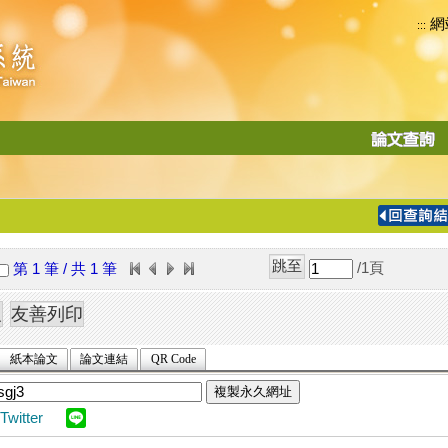
網
:::
功
能
切
換
導
覽
/1
頁
第 1 筆 / 共 1 筆
列
紙本論文
論文連結
QR Code
複製永久網址
Twitter