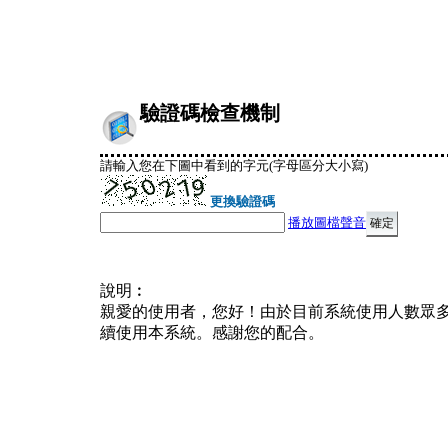
驗證碼檢查機制
請輸入您在下圖中看到的字元(字母區分大小寫)
更換驗證碼
播放圖檔聲音
說明︰
親愛的使用者，您好！由於目前系統使用人數眾
續使用本系統。感謝您的配合。