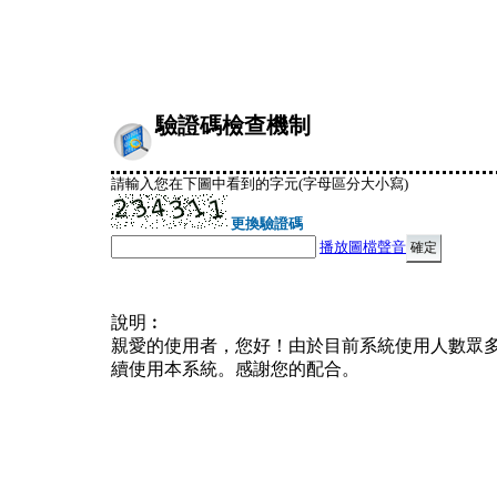
驗證碼檢查機制
請輸入您在下圖中看到的字元(字母區分大小寫)
更換驗證碼
播放圖檔聲音
說明︰
親愛的使用者，您好！由於目前系統使用人數眾
續使用本系統。感謝您的配合。