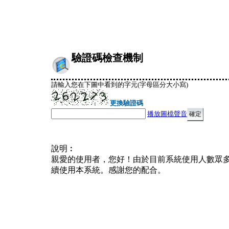
驗證碼檢查機制
請輸入您在下圖中看到的字元(字母區分大小寫)
更換驗證碼
播放圖檔聲音
說明︰
親愛的使用者，您好！由於目前系統使用人數眾
續使用本系統。感謝您的配合。