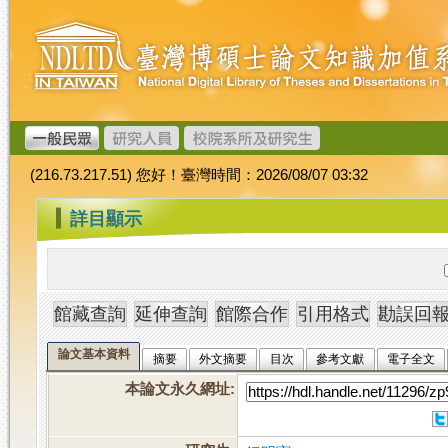
跳
臺
到
灣
主
博
要
碩
內
士
容
論
文
(216.73.217.51) 您好！臺灣時間：2026/08/07 03:32
加
值
:::
詳目顯示
系
統
論文基本資料
摘要
外文摘要
目次
參考文獻
電子全文
本論文永久網址
: