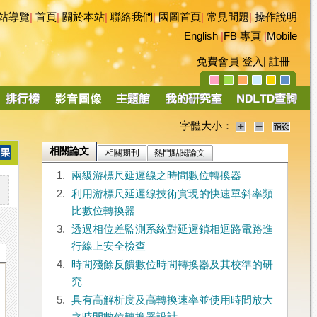
站導覽
|
首頁
|
關於本站
|
聯絡我們
|
國圖首頁
|
常見問題
|
操作說明
English
|
FB 專頁
|
Mobile
免費會員
登入
|
註冊
字體大小：
相關論文
相關期刊
熱門點閱論文
1.
兩級游標尺延遲線之時間數位轉換器
2.
利用游標尺延遲線技術實現的快速單斜率類
比數位轉換器
3.
透過相位差監測系統對延遲鎖相迴路電路進
行線上安全檢查
4.
時間殘餘反饋數位時間轉換器及其校準的研
究
5.
具有高解析度及高轉換速率並使用時間放大