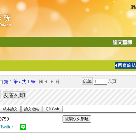
網
:::
功
能
切
換
導
覽
/1
頁
第 1 筆 / 共 1 筆
列
紙本論文
論文連結
QR Code
複製永久網址
Twitter