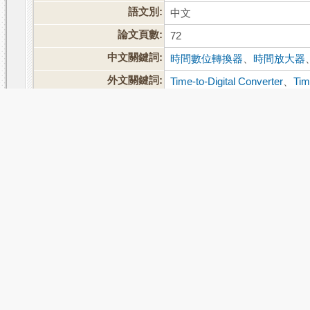
語文別:
中文
論文頁數:
72
中文關鍵詞:
時間數位轉換器
、
時間放大器
外文關鍵詞:
Time-to-Digital Converter
、
Tim
TDC
、
Time Amplification Tech
相關次數:
被引用:
1
點閱:586
評分:
推文
網路書籤
推薦
評分
引用網址
轉寄