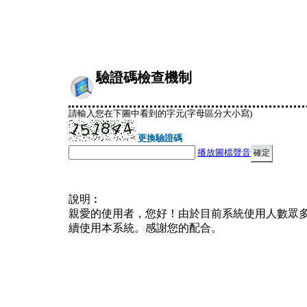
驗證碼檢查機制
請輸入您在下圖中看到的字元(字母區分大小寫)
更換驗證碼
播放圖檔聲音
說明︰
親愛的使用者，您好！由於目前系統使用人數眾
續使用本系統。感謝您的配合。