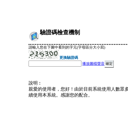
驗證碼檢查機制
請輸入您在下圖中看到的字元(字母區分大小寫)
更換驗證碼
播放圖檔聲音
說明︰
親愛的使用者，您好！由於目前系統使用人數眾
續使用本系統。感謝您的配合。