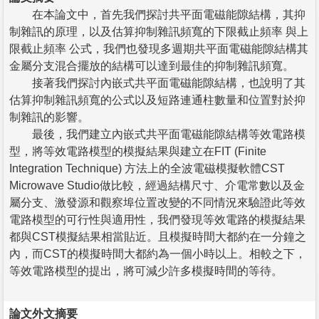
在本論文中，首先我們探討共平面電磁能隙結構，其抑
制雜訊的原理，以及估算抑制雜訊頻寬的下限截止頻率 與上
限截止頻率 公式，我們也發現多週期共平面電磁能隙結構其
金屬分支混合擺放的結構可以達到最佳的抑制雜訊頻寬。
接著我們探討內嵌式共平面電磁能隙結構，也說明了其
估算抑制雜訊頻寬的公式以及短路連通柱數量和位置對於抑
制雜訊的影響。
最後，我們建立內嵌式共平面電磁能隙結構等效電路模
型，將等效電路模型的模擬結果與建立在FIT (Finite
Integration Technique) 方法上的全波電磁模擬軟體CST
Microwave Studio做比較，經過結構尺寸、介電常數以及金
屬分支、激發源和觀察埠位置改變的不同情況來驗證此等效
電路模型的可行性與適用性，我們發現等效電路的模擬結果
都與CST模擬結果相當貼近。且模擬時間大都約在一分鐘之
內，而CST的模擬時間大都約為一個小時以上。相較之下，
等效電路模型的提出，將可減少許多模擬時間的等待。
論文外文摘要