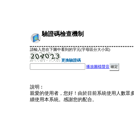
驗證碼檢查機制
請輸入您在下圖中看到的字元(字母區分大小寫)
更換驗證碼
播放圖檔聲音
說明︰
親愛的使用者，您好！由於目前系統使用人數眾
續使用本系統。感謝您的配合。