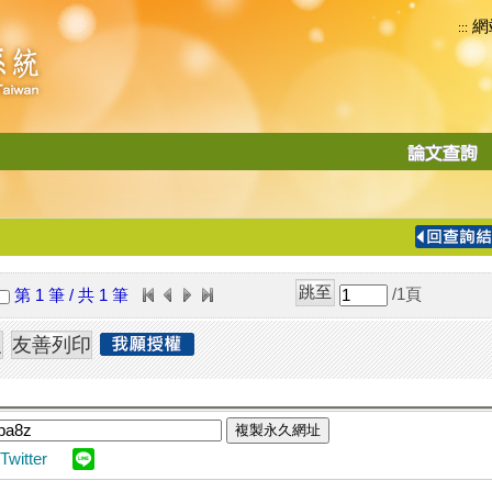
網
:::
功
能
切
換
導
覽
/1
頁
第 1 筆 / 共 1 筆
列
複製永久網址
Twitter