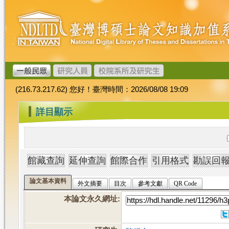
跳
臺
到
灣
主
博
要
碩
內
士
容
論
文
(216.73.217.62) 您好！臺灣時間：2026/08/08 19:09
加
值
:::
詳目顯示
系
統
論文基本資料
外文摘要
目次
參考文獻
QR Code
本論文永久網址
: