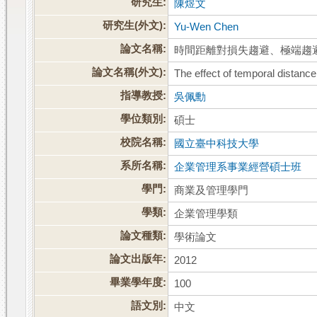
研究生:
陳煜文
研究生(外文):
Yu-Wen Chen
論文名稱:
時間距離對損失趨避、極端趨
論文名稱(外文):
The effect of temporal distan
指導教授:
吳佩勳
學位類別:
碩士
校院名稱:
國立臺中科技大學
系所名稱:
企業管理系事業經營碩士班
學門:
商業及管理學門
學類:
企業管理學類
論文種類:
學術論文
論文出版年:
2012
畢業學年度:
100
語文別:
中文