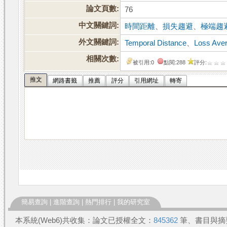
論文頁數:
76
中文關鍵詞:
時間距離
、
損失趨避
、
極端趨
外文關鍵詞:
Temporal Distance
、
Loss Aver
相關次數:
被引用:0
點閱:288
評分:
推文
網路書籤
推薦
評分
引用網址
轉寄
簡易查詢
|
進階查詢
|
熱門排行
|
我的研究室
本系統(Web6)共收集：論文已授權全文：
845362
筆、書目與摘