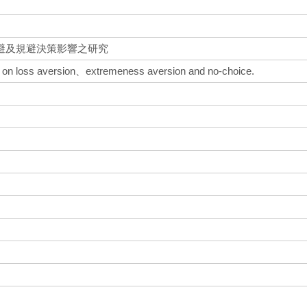
避及規避決策影響之研究
ce on loss aversion、extremeness aversion and no-choice.