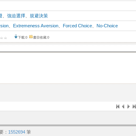
避
、
強迫選擇
、
規避決策
sion
、
Extremeness Aversion
、
Forced Choice
、
No-Choice
下載:0
書目收藏:0
要：
1552694
筆