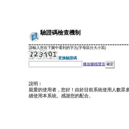
驗證碼檢查機制
請輸入您在下圖中看到的字元(字母區分大小寫)
更換驗證碼
播放圖檔聲音
說明︰
親愛的使用者，您好！由於目前系統使用人數眾
續使用本系統。感謝您的配合。