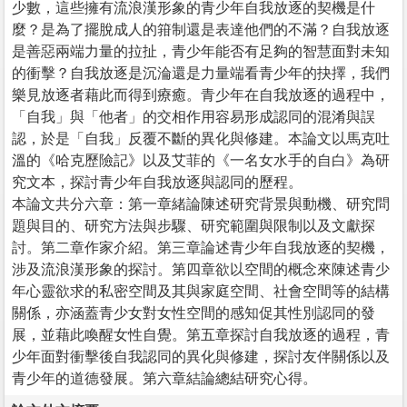
少數，這些擁有流浪漢形象的青少年自我放逐的契機是什
麼？是為了擺脫成人的箝制還是表達他們的不滿？自我放逐
是善惡兩端力量的拉扯，青少年能否有足夠的智慧面對未知
的衝擊？自我放逐是沉淪還是力量端看青少年的抉擇，我們
樂見放逐者藉此而得到療癒。青少年在自我放逐的過程中，
「自我」與「他者」的交相作用容易形成認同的混淆與誤
認，於是「自我」反覆不斷的異化與修建。本論文以馬克吐
溫的《哈克歷險記》以及艾菲的《一名女水手的自白》為研
究文本，探討青少年自我放逐與認同的歷程。
本論文共分六章：第一章緒論陳述研究背景與動機、研究問
題與目的、研究方法與步驟、研究範圍與限制以及文獻探
討。第二章作家介紹。第三章論述青少年自我放逐的契機，
涉及流浪漢形象的探討。第四章欲以空間的概念來陳述青少
年心靈欲求的私密空間及其與家庭空間、社會空間等的結構
關係，亦涵蓋青少女對女性空間的感知促其性別認同的發
展，並藉此喚醒女性自覺。第五章探討自我放逐的過程，青
少年面對衝擊後自我認同的異化與修建，探討友伴關係以及
青少年的道德發展。第六章結論總結研究心得。