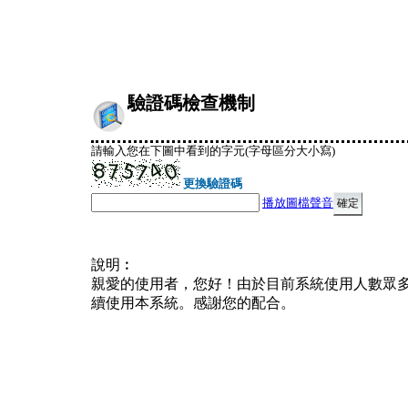
驗證碼檢查機制
請輸入您在下圖中看到的字元(字母區分大小寫)
更換驗證碼
播放圖檔聲音
說明︰
親愛的使用者，您好！由於目前系統使用人數眾
續使用本系統。感謝您的配合。