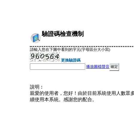
驗證碼檢查機制
請輸入您在下圖中看到的字元(字母區分大小寫)
更換驗證碼
播放圖檔聲音
說明︰
親愛的使用者，您好！由於目前系統使用人數眾
續使用本系統。感謝您的配合。