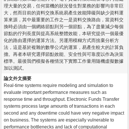
理大量的交易，任何當機的狀況發生對業務的影響均非常巨
大，然而目前的資料交換系統易產生效能障礙與缺少資料運
算來源，其中最重要的工作之一是資料交換路由，當資料交
換時必須由一個網絡節點到另一個節點，為了盡量減少每個
節點的佇列長度與提高系統整體效能，本研究提供一個最優
化的路由選擇的運算方法。另運用模糊方式而捨棄分析方
法，這是基於複雜的數學公式的運算，易產生較大的計算負
擔。再者本研究選擇節點效能、安全性與可靠度以作為決策
標準。最後我們模擬各種情況下實際工作量用隨機虛擬數據
加以測試。
論文外文摘要
Real-time systems require modeling and simulation to
evaluate important performance measures such as
response time and throughput. Electronic Funds Transfer
systems process large amounts of transactions in each
second and any downtime could have very negative impact
on business. The systems are especially vulnerable to
performance bottlenecks and lack of computational