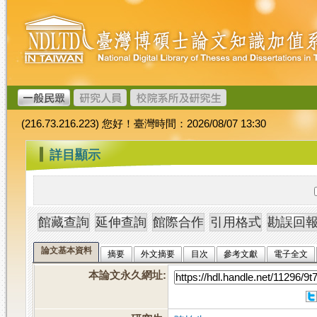
跳
臺
到
灣
主
博
要
碩
內
士
容
論
文
(216.73.216.223) 您好！臺灣時間：2026/08/07 13:30
加
值
:::
詳目顯示
系
統
論文基本資料
摘要
外文摘要
目次
參考文獻
電子全文
本論文永久網址
: