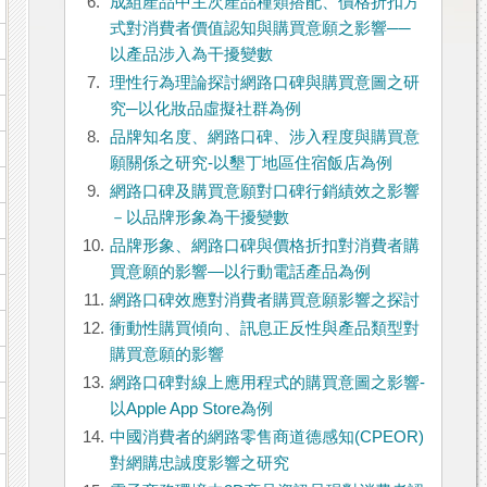
6.
成組產品中主次產品種類搭配、價格折扣方
式對消費者價值認知與購買意願之影響──
以產品涉入為干擾變數
7.
理性行為理論探討網路口碑與購買意圖之研
究─以化妝品虛擬社群為例
8.
品牌知名度、網路口碑、涉入程度與購買意
願關係之研究-以墾丁地區住宿飯店為例
9.
網路口碑及購買意願對口碑行銷績效之影響
－以品牌形象為干擾變數
10.
品牌形象、網路口碑與價格折扣對消費者購
買意願的影響—以行動電話產品為例
11.
網路口碑效應對消費者購買意願影響之探討
12.
衝動性購買傾向、訊息正反性與產品類型對
購買意願的影響
13.
網路口碑對線上應用程式的購買意圖之影響-
以Apple App Store為例
14.
中國消費者的網路零售商道德感知(CPEOR)
對網購忠誠度影響之研究