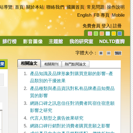
站導覽
|
首頁
|
關於本站
|
聯絡我們
|
國圖首頁
|
常見問題
|
操作說明
English
|
FB 專頁
|
Mobile
免費會員
登入
|
註冊
字體大小：
相關論文
相關期刊
熱門點閱論文
1.
產品知識及品牌形象對購買意願的影響--產
品類別的干擾效果
2.
產品種類與產品資訊對私有品牌產品知覺品
質的影響
3.
網路口碑之訊息信任對消費者民宿住宿意願
影響之研究
4.
代言人類型之廣告效果研究
5.
網路口碑行銷對於消費者購買意願之影響