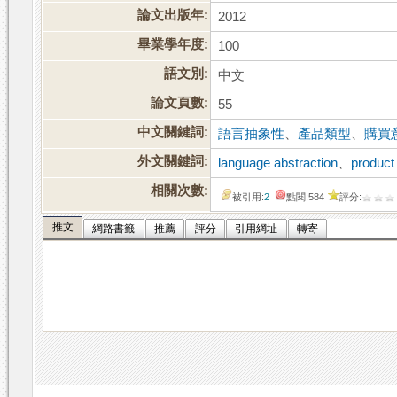
論文出版年:
2012
畢業學年度:
100
語文別:
中文
論文頁數:
55
中文關鍵詞:
語言抽象性
、
產品類型
、
購買
外文關鍵詞:
language abstraction
、
product
相關次數:
被引用:
2
點閱:584
評分:
推文
網路書籤
推薦
評分
引用網址
轉寄