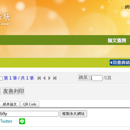
網
:::
功
能
切
換
導
覽
/1
頁
第 1 筆 / 共 1 筆
列
紙本論文
QR Code
複製永久網址
Twitter