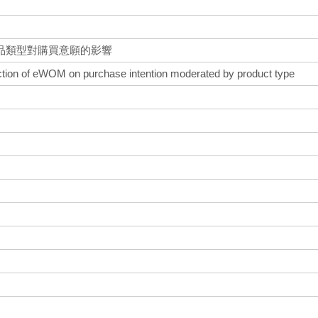
品類型對購買意願的影響
ction of eWOM on purchase intention moderated by product type