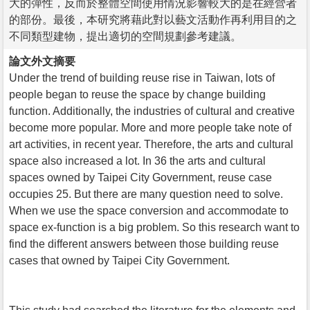
大的彈性，反而於整體空間使用情況影響較大的是在經營者
的部份。最後，本研究將藉此對以藝文活動作再利用目的之
不同類型建物，提出適切的空間規劃參考建議。
論文外文摘要
Under the trend of building reuse rise in Taiwan, lots of
people began to reuse the space by change building
function. Additionally, the industries of cultural and creative
become more popular. More and more people take note of
art activities, in recent year. Therefore, the arts and cultural
space also increased a lot. In 36 the arts and cultural
spaces owned by Taipei City Government, reuse case
occupies 25. But there are many question need to solve.
When we use the space conversion and accommodate to
space ex-function is a big problem. So this research want to
find the different answers between those building reuse
cases that owned by Taipei City Government.