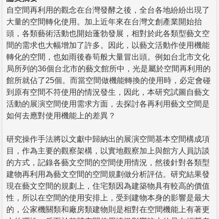
自空間再利用的觀念在台灣發酵之後，全台各地紛紛出現了
大量的空間轉化使用。加上近年來在台灣文創產業開始抬
頭，各類藝術活動也開始蓬勃發展，相對於此各類型藝文空
間的需求也大幅增加了許多。因此，以藝文活動作使用機能
轉化的空間，也如雨後春筍般大量冒出頭。例如台北市文化
局所列的36個台北市的藝文館所中，光是屬於空間再利用的
館所就佔了25個。而當空間做機能轉換的使用時，必定會碰
到原有空間不符使用的情況發生，因此，本研究試圖自藝文
活動的展演空間使用需求方面，去探討各再利用藝文空間是
如何去應對使用機能上的差異？
研究操作手法將以文獻中歸納出的展演空間基本空間構成項
目，作為主要的觀察架構，以實地觀察加上與館方人員訪談
的方式，記錄各藝文空間的空間使用情況，然後針對各類型
建物再利用為藝文空間的空間規劃做分析評估。研究結果發
現在藝文空間的規劃上，住宅類因為建築物具有較高的價值
性，所以在空間的使用安排上，受到建物本身的影響是最大
的，公家機關類和廠房類建物則是相對在空間機能上有著更