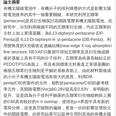
論文摘要
有機太陽能電池中，有機分子的排列堆疊的方式是影響太陽
能電池效率的其中一個重要關鍵。本研究利用五聯苯
(pentacene)及其衍生物探討高開路電壓有機太陽能電池。此
研究中，分別利用兩個不同的五聯苯衍生物，均在五聯苯的
主幹上加上苯環基團，為6,13-dipheynl-pentacene (DP-
Penta)及 6,13-Di-bipheynl-4- yl-pentacene (DB-Penta)。利
用變角度的X光吸收近邊緣結構(near-edge X-ray absorption
fine structure, NEXAFS)量測可得知五聯苯及其衍生物成膜
後於基板上具有不同的分子排列，五聯苯為依著長軸站立於
PEDOT:PSS表面上，而具有與聯苯主幹垂直之苯環基團的
兩個五聯苯衍生物則是平躺於基板表面上。由此材料製做成
的小分子有機太陽能電池有很大的差異，利用DB-
penta/C60所製作的元件，相對於pentacene/C60的參考標
準元件，其開路電壓(Voc)由0.28V提高至0.83V，有明顯的
提升。這是因為分子排列平躺著的五聯苯衍生物能夠與上層
的C60具有較好的π-π overlap，使得在p-n界面中具有新的
電荷分佈，促使真空能階的偏移，更進一步的影響並增加元
件的開路電壓。此研究結果可以延伸引用到其他的有機太陽