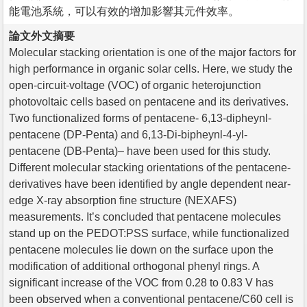
能電池系統，可以有效的增加影響其元件效率。
論文外文摘要
Molecular stacking orientation is one of the major factors for
high performance in organic solar cells. Here, we study the
open-circuit-voltage (VOC) of organic heterojunction
photovoltaic cells based on pentacene and its derivatives.
Two functionalized forms of pentacene- 6,13-dipheynl-
pentacene (DP-Penta) and 6,13-Di-bipheynl-4-yl-
pentacene (DB-Penta)– have been used for this study.
Different molecular stacking orientations of the pentacene-
derivatives have been identified by angle dependent near-
edge X-ray absorption fine structure (NEXAFS)
measurements. It’s concluded that pentacene molecules
stand up on the PEDOT:PSS surface, while functionalized
pentacene molecules lie down on the surface upon the
modification of additional orthogonal phenyl rings. A
significant increase of the VOC from 0.28 to 0.83 V has
been observed when a conventional pentacene/C60 cell is