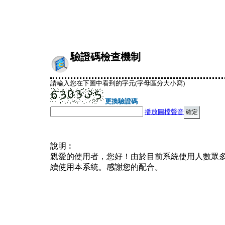
驗證碼檢查機制
請輸入您在下圖中看到的字元(字母區分大小寫)
更換驗證碼
播放圖檔聲音
說明︰
親愛的使用者，您好！由於目前系統使用人數眾
續使用本系統。感謝您的配合。